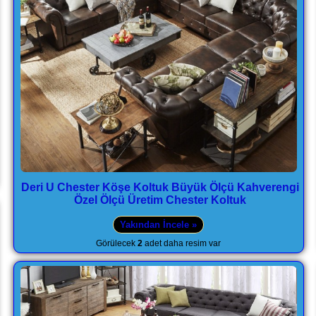
Deri U Chester Köşe Koltuk Büyük Ölçü Kahverengi
Özel Ölçü Üretim Chester Koltuk
Yakından İncele »
Görülecek
2
adet daha resim var