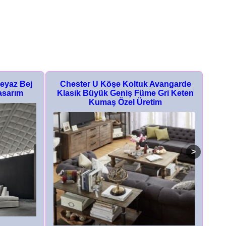
eyaz Bej
Chester U Köşe Koltuk Avangarde
Ze
asarım
Klasik Büyük Geniş Füme Gri Keten
R
Kumaş Özel Üretim