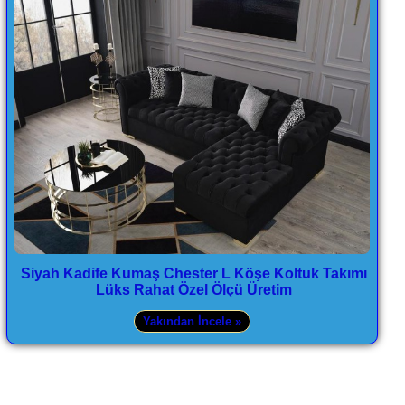
Siyah Kadife Kumaş Chester L Köşe Koltuk Takımı
Lüks Rahat Özel Ölçü Üretim
Yakından İncele »