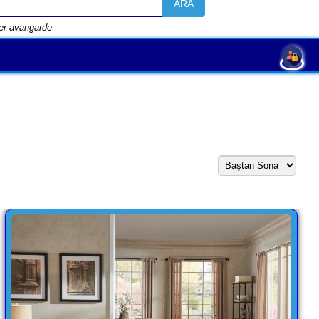
ARA
ter avangarde