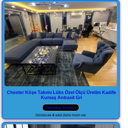
Chester Köşe Takımı Lüks Özel Ölçü Üretim Kadife
Kumaş Antrasit Gri
Yakından İncele »
Görülecek
4
adet daha resim var