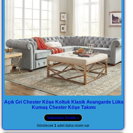
Açık Gri Chester Köşe Koltuk Klasik Avangarde Lüks
Kumaş Chester Köşe Takımı
Yakından İncele »
Görülecek
1
adet daha resim var