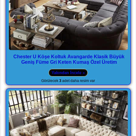
Chester U Köşe Koltuk Avangarde Klasik Büyük
Geniş Füme Gri Keten Kumaş Özel Üretim
Yakından İncele »
Görülecek
3
adet daha resim var