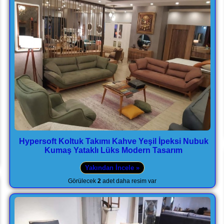
Hypersoft Koltuk Takımı Kahve Yeşil İpeksi Nubuk
Kumaş Yataklı Lüks Modern Tasarım
Yakından İncele »
Görülecek
2
adet daha resim var