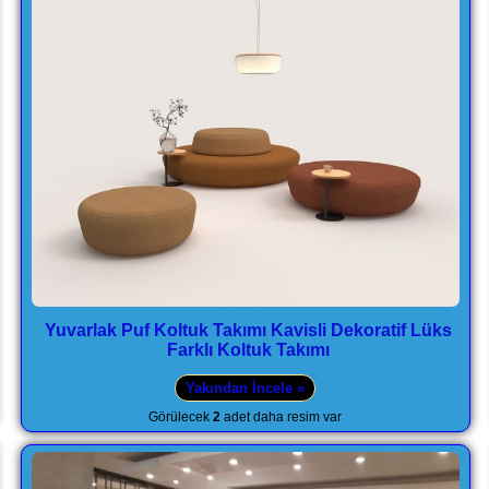
Yuvarlak Puf Koltuk Takımı Kavisli Dekoratif Lüks
Farklı Koltuk Takımı
Yakından İncele »
Görülecek
2
adet daha resim var