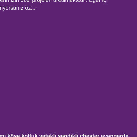
rimizin özel projeleri üretilmektedir. Eğer iç
riyorsanız öz...
ı köşe koltuk yataklı sandıklı chester avangarde