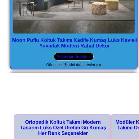
Moon Puflu Koltuk Takımı Kadife Kumaş Lüks Kavisli
Yuvarlak Modern Rahat Dekor
Yakından İncele »
Görülecek
5
adet daha resim var
rn
Modüler Koyu Gri Köşe Koltuk L Köşe
Kahve Kad
umaş
Takımı Ortopedik Lüks Özel Ölçü Her
Renk Kumaş