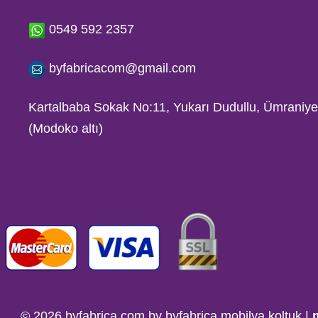
0549 592 2357
byfabricacom@gmail.com
Kartalbaba Sokak No:11, Yukarı Dudullu, Ümrani
(Modoko altı)
© 2026 byfabrica.com by byfabrica mobilya koltuk |