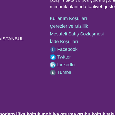
çalışılmakta ve pek çok müşterile
mimarlık alanında faaliyet göste
Kullanım Koşulları
Çerezler ve Gizlilik
Mesafeli Satış Sözleşmesi
ye/İSTANBUL
İade Koşulları
Facebook
Twitter
LinkedIn
Tumblr
modern lüks koltuk mobilya oturma grubu koltuk takım