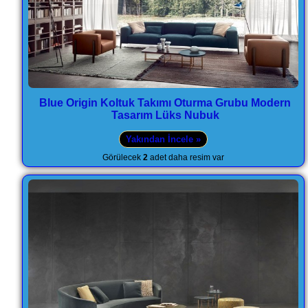
Blue Origin Koltuk Takımı Oturma Grubu Modern
Tasarım Lüks Nubuk
Yakından İncele »
Görülecek
2
adet daha resim var