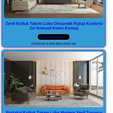
Zenit Koltuk Takımı Lüks Ortopedik Rahat Konforlu
Gri Antrasit Keten Kumaş
Yakından İncele »
Görülecek
1
adet daha resim var
Portakal Koltuk Takımı Lüks Modern Yeşil Turuncu