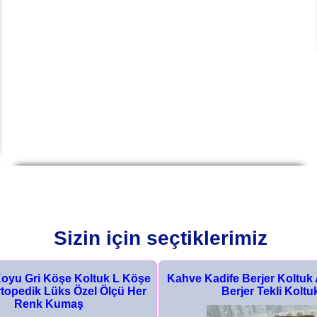
Sizin için seçtiklerimiz
ife Berjer Koltuk Avangarde
Keten Kumaş Köşe Koltuk 
Berjer Tekli Koltuk
Modern Lüks Rahat Her Ren