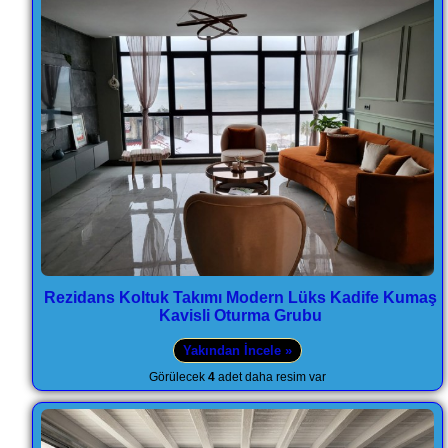
Rezidans Koltuk Takımı Modern Lüks Kadife Kumaş
Kavisli Oturma Grubu
Yakından İncele »
Görülecek
4
adet daha resim var