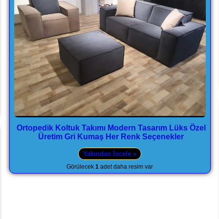
Ortopedik Koltuk Takımı Modern Tasarım Lüks Özel
Üretim Gri Kumaş Her Renk Seçenekler
Yakından İncele »
Görülecek
1
adet daha resim var