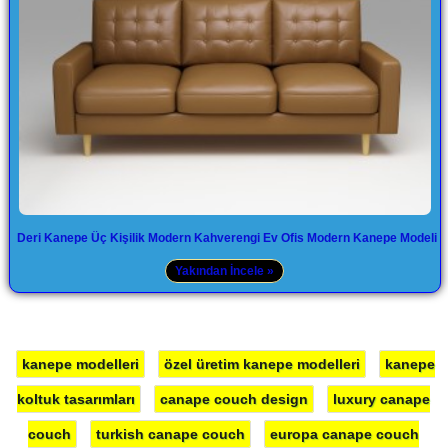
Deri Kanepe Üç Kişilik Modern Kahverengi Ev Ofis Modern Kanepe Modeli
Yakından İncele »
kanepe modelleri
özel üretim kanepe modelleri
kanepe
koltuk tasarımları
canape couch design
luxury canape
couch
turkish canape couch
europa canape couch