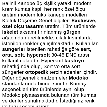
Balinli Kanepe üç kişilik yataklı modern
krem kumaş kaplı her renk özel ölçü
üretim modern lüks kanepe modelleri
Koltuk Döşeme Genel bilgiler:
Exclusive,
özel ölçü tasarım
üretim. Tüm ürünlerde
iskelet
aksamı fırınlanmış
gürgen
ağacından üretilmekte, cilalı kısımlarda
istenilen renkler çalışılmaktadır. Kullanılan
süngerler
istenilen rahatlığa göre
sert,
orta, soft, hypersoft
30-45 DNS arası
kullanılmaktadır. Hypersoft
kuştüyü
rahatlığında olup, Sert ve orta sert
süngerler
ortopedik
tercih edenler içindir.
Diğer döşemelik malzemeler
Modoko
standartlarında birinci sınıftır. Kumaş
seçenekleri tüm ürünlerde aynı olup
Modoko piyasasında bulunan tüm kumaş
ve deriler sunulmaktadır. İstediğiniz renk
ve türü seçebilirsiniz.