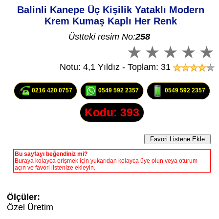
Balinli Kanepe Üç Kişilik Yataklı Modern
Krem Kumaş Kaplı Her Renk
Üstteki resim No:
258
Notu: 4,1 Yıldız - Toplam: 31
0216 420 0757
0549 592 2357
0549 592 2357
Kodu: 393
Bu sayfayı beğendiniz mi?
Buraya kolayca erişmek için yukarıdan kolayca üye olun veya oturum
açın ve favori listenize ekleyin.
Ölçüler:
Özel Üretim