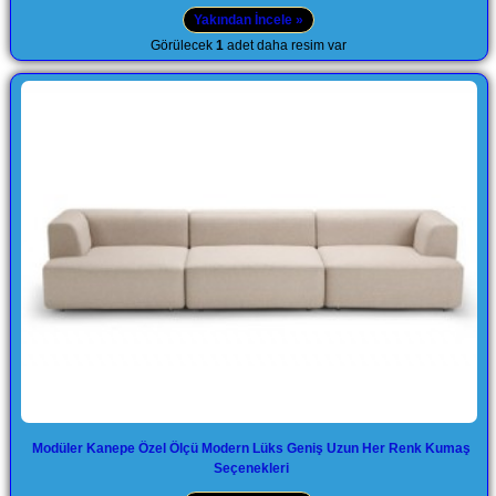
Yakından İncele »
Görülecek
1
adet daha resim var
Modüler Kanepe Özel Ölçü Modern Lüks Geniş Uzun Her Renk Kumaş
Seçenekleri