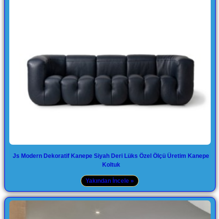
Js Modern Dekoratif Kanepe Siyah Deri Lüks Özel Ölçü Üretim Kanepe
Koltuk
Yakından İncele »