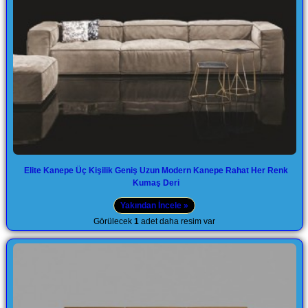
Elite Kanepe Üç Kişilik Geniş Uzun Modern Kanepe Rahat Her Renk
Kumaş Deri
Yakından İncele »
Görülecek
1
adet daha resim var