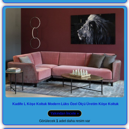
Kadife L Köşe Koltuk Modern Lüks Özel Ölçü Üretim Köşe Koltuk
Yakından İncele »
Görülecek
1
adet daha resim var