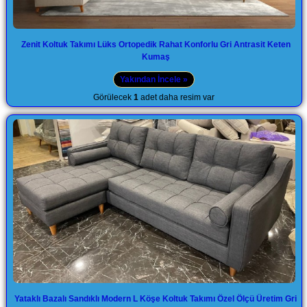
Zenit Koltuk Takımı Lüks Ortopedik Rahat Konforlu Gri Antrasit Keten
Kumaş
Yakından İncele »
Görülecek
1
adet daha resim var
Yataklı Bazalı Sandıklı Modern L Köşe Koltuk Takımı Özel Ölçü Üretim Gri