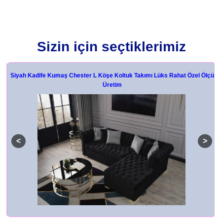
Sizin için seçtiklerimiz
i
Siyah Kadife Kumaş Chester L Köşe Koltuk Takımı Lüks Rahat Özel Ölçü
Üretim