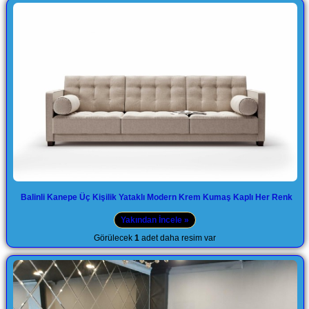
Balinli Kanepe Üç Kişilik Yataklı Modern Krem Kumaş Kaplı Her Renk
Yakından İncele »
Görülecek
1
adet daha resim var