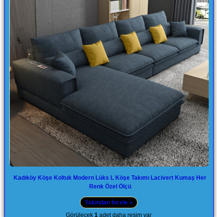
Kadıköy Köşe Koltuk Modern Lüks L Köşe Takımı Lacivert Kumaş Her
Renk Özel Ölçü
Yakından İncele »
Görülecek
1
adet daha resim var