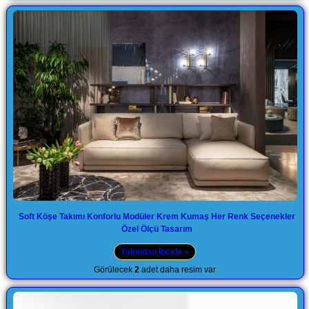
Soft Köşe Takımı Konforlu Modüler Krem Kumaş Her Renk Seçenekler
Özel Ölçü Tasarım
Yakından İncele »
Görülecek
2
adet daha resim var