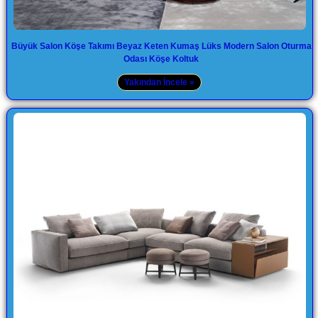
Büyük Salon Köşe Takımı Beyaz Keten Kumaş Lüks Modern Salon Oturma
Odası Köşe Koltuk
Yakından İncele »