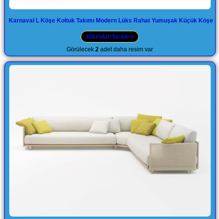
Karnaval L Köşe Koltuk Takımı Modern Lüks Rahat Yumuşak Küçük Köşe
Yakından İncele »
Görülecek
2
adet daha resim var