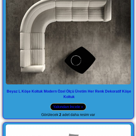
Beyaz L Köşe Koltuk Modern Özel Ölçü Üretim Her Renk Dekoratif Köşe
Koltuk
Yakından İncele »
Görülecek
2
adet daha resim var