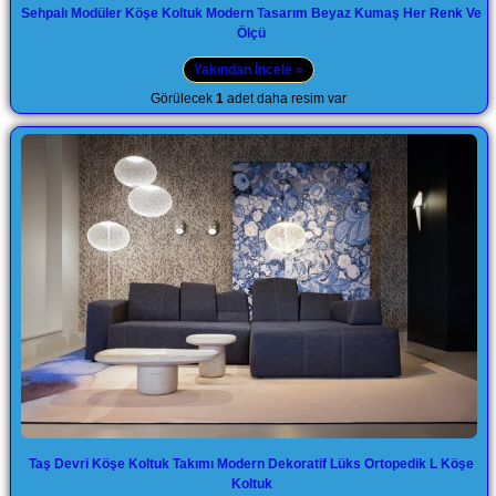
Sehpalı Modüler Köşe Koltuk Modern Tasarım Beyaz Kumaş Her Renk Ve
Ölçü
Yakından İncele »
Görülecek
1
adet daha resim var
Taş Devri Köşe Koltuk Takımı Modern Dekoratif Lüks Ortopedik L Köşe
Koltuk