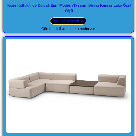
Köşe Koltuk İnce Kolçak Zarif Modern Tasarım Beyaz Kumaş Lüks Özel
Ölçü
Yakından İncele »
Görülecek
2
adet daha resim var