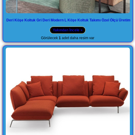
Deri Köşe Koltuk Gri Deri Modern L Köşe Koltuk Takımı Özel Ölçü Üretim
Yakından İncele »
Görülecek
1
adet daha resim var