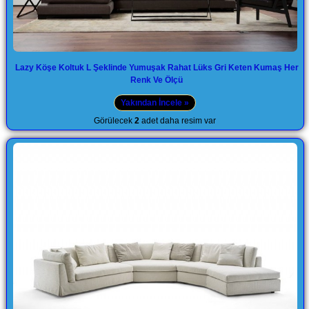
Lazy Köşe Koltuk L Şeklinde Yumuşak Rahat Lüks Gri Keten Kumaş Her
Renk Ve Ölçü
Yakından İncele »
Görülecek
2
adet daha resim var