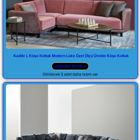
Kadife L Köşe Koltuk Modern Lüks Özel Ölçü Üretim Köşe Koltuk
Yakından İncele »
Görülecek
1
adet daha resim var