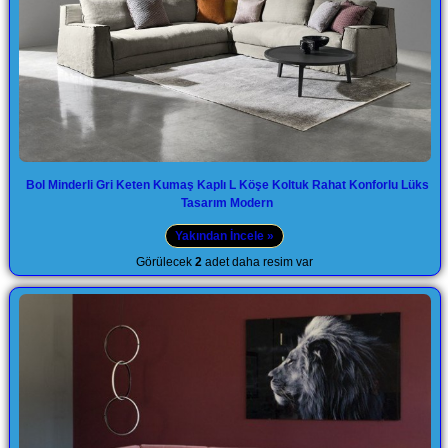
Bol Minderli Gri Keten Kumaş Kaplı L Köşe Koltuk Rahat Konforlu Lüks
Tasarım Modern
Yakından İncele »
Görülecek
2
adet daha resim var