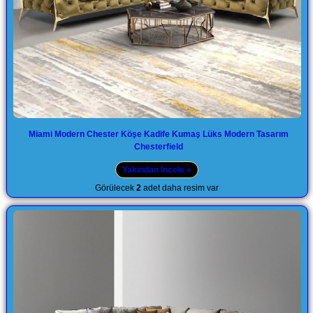
Miami Modern Chester Köşe Kadife Kumaş Lüks Modern Tasarım
Chesterfield
Yakından İncele »
Görülecek
2
adet daha resim var