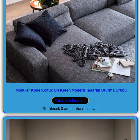
Modüler Köşe Koltuk Gri Keten Modern Tasarım Oturma Grubu
Yakından İncele »
Görülecek
3
adet daha resim var