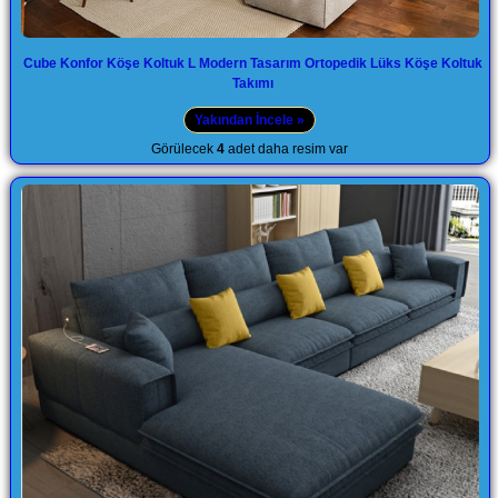
Cube Konfor Köşe Koltuk L Modern Tasarım Ortopedik Lüks Köşe Koltuk
Takımı
Yakından İncele »
Görülecek
4
adet daha resim var