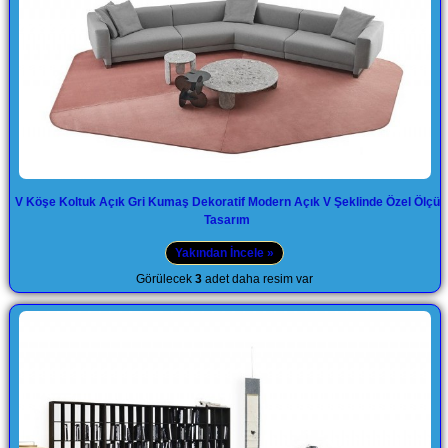
V Köşe Koltuk Açık Gri Kumaş Dekoratif Modern Açık V Şeklinde Özel Ölçü
Tasarım
Yakından İncele »
Görülecek
3
adet daha resim var